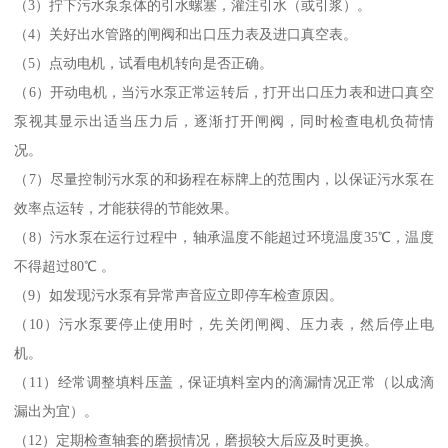
（3）拧下污水泵泵体的引水螺塞，灌注引水（或引浆）。
（4）关好出水管路的闸阀和出口压力表及进口真空表。
（5）点动电机，试看电机转向是否正确。
（6）开动电机，当污水泵正常运转后，打开出口压力表和进口真空
泵视其显示出适当压力后，逐渐打开闸阀，同时检查电机负荷情
况。
（7）尽量控制污水泵的和扬程在标牌上的范围内，以保证污水泵在
效率点运转，才能获得的节能效果。
（8）污水泵在运行过程中，轴承温度不能超过环境温度35℃，温度
不得超过80℃ 。
（9）如发现污水泵有异常声音应立即停车检查原因。
（10）污水泵要停止使用时，先关闭闸阀、压力表，然后停止电
机。
（11）经常调整填料压盖，保证填料室内的滴漏情况正常（以成滴
漏出为宜）。
（12）定期检查轴套的磨损情况，磨损较大后应及时更换。