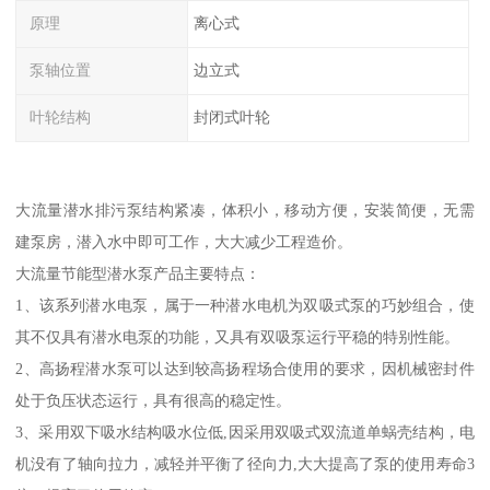
原理
离心式
泵轴位置
边立式
叶轮结构
封闭式叶轮
大流量潜水排污泵结构紧凑，体积小，移动方便，安装简便，无需
建泵房，潜入水中即可工作，大大减少工程造价。
大流量节能型潜水泵产品主要特点：
1、该系列潜水电泵，属于一种潜水电机为双吸式泵的巧妙组合，使
其不仅具有潜水电泵的功能，又具有双吸泵运行平稳的特别性能。
2、高扬程潜水泵可以达到较高扬程场合使用的要求，因机械密封件
处于负压状态运行，具有很高的稳定性。
3、采用双下吸水结构吸水位低,因采用双吸式双流道单蜗壳结构，电
机没有了轴向拉力，减轻并平衡了径向力,大大提高了泵的使用寿命3