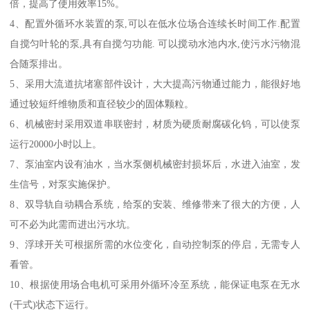
倍，提高了使用效率15%。
4、配置外循环水装置的泵,可以在低水位场合连续长时间工作.配置
自搅匀叶轮的泵,具有自搅匀功能. 可以搅动水池内水,使污水污物混
合随泵排出。
5、采用大流道抗堵塞部件设计，大大提高污物通过能力，能很好地
通过较短纤维物质和直径较少的固体颗粒。
6、机械密封采用双道串联密封，材质为硬质耐腐碳化钨，可以使泵
运行20000小时以上。
7、泵油室内设有油水，当水泵侧机械密封损坏后，水进入油室，发
生信号，对泵实施保护。
8、双导轨自动耦合系统，给泵的安装、维修带来了很大的方便，人
可不必为此需而进出污水坑。
9、浮球开关可根据所需的水位变化，自动控制泵的停启，无需专人
看管。
10、根据使用场合电机可采用外循环冷至系统，能保证电泵在无水
(干式)状态下运行。