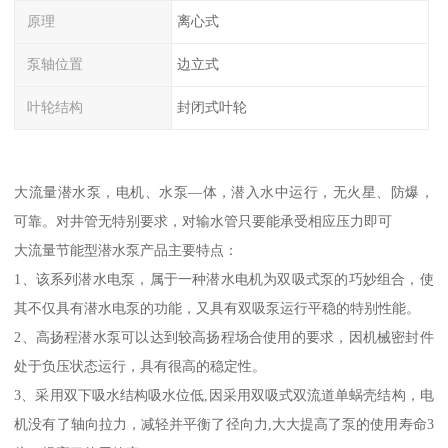
原理
离心式
泵轴位置
边立式
叶轮结构
封闭式叶轮
大流量潜水泵，电机、水泵—体，潜入水中运行，无火星、防爆，
可靠。对井管无特别要求，对输水管只要能承受相应压力即可
大流量节能型潜水泵产品主要特点：
1、该系列潜水电泵，属于一种潜水电机为双吸式泵的巧妙组合，使
其不仅具有潜水电泵的功能，又具有双吸泵运行平稳的特别性能。
2、高扬程潜水泵可以达到较高扬程场合使用的要求，因机械密封件
处于负压状态运行，具有很高的稳定性。
3、采用双下吸水结构吸水位低,因采用双吸式双流道单蜗壳结构，电
机没有了轴向拉力，减轻并平衡了径向力,大大提高了泵的使用寿命3