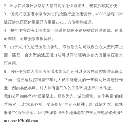
2、出水口及液压驱动活力接口均采用快速接头、安装拆卸其方便。
3、便携式液压潜水泵专为防汛抢险行业使用设计，4003/h扬程16米
液压潜水泵泵体重量只有重量28kg，方便携带搬运。
4、整个便携式液压潜水泵一律采用优良不锈钢材质铸造而成、使其
耐腐蚀、耐磨损效果很优良。
5、由于采用的是液压活力驱动、液压活力站可以设立在大型汽车上
面、匹配一台大型的液压活力站可以同时驱动多台大流量液压潜水
泵使用。
6、另外便携式大流量液压潜水泵我们还可以安装在遥控履带车底盘
下面、遥控远程控制履带车到人员不能进入的一些特别环境进行作
业、例如易然易爆、对人体有害气体的工作环境进行抽水作业。
我们公司始终坚持“质量至上、顾客为先、诚信经营、合作共赢”的经
营宗旨，以“求真务实、变革创新”的企业精神，以“诚信为本、成熟
服务”的服务理念。我们热诚欢迎全各地新老客户来人来电洽谈业务!
m.tjaote.b2b168.com