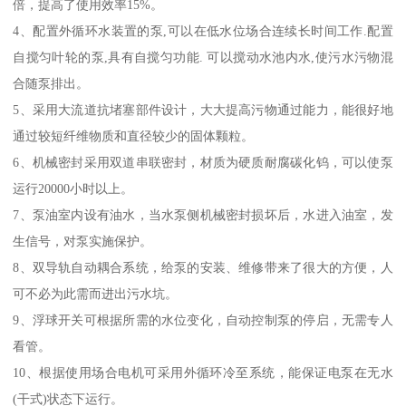
倍，提高了使用效率15%。
4、配置外循环水装置的泵,可以在低水位场合连续长时间工作.配置
自搅匀叶轮的泵,具有自搅匀功能. 可以搅动水池内水,使污水污物混
合随泵排出。
5、采用大流道抗堵塞部件设计，大大提高污物通过能力，能很好地
通过较短纤维物质和直径较少的固体颗粒。
6、机械密封采用双道串联密封，材质为硬质耐腐碳化钨，可以使泵
运行20000小时以上。
7、泵油室内设有油水，当水泵侧机械密封损坏后，水进入油室，发
生信号，对泵实施保护。
8、双导轨自动耦合系统，给泵的安装、维修带来了很大的方便，人
可不必为此需而进出污水坑。
9、浮球开关可根据所需的水位变化，自动控制泵的停启，无需专人
看管。
10、根据使用场合电机可采用外循环冷至系统，能保证电泵在无水
(干式)状态下运行。