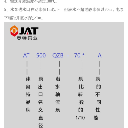
4、输送介质温度不超过100℃。
5、水泵进水口在动水位1m以下，但潜水不超过静水位以70m，电泵
下端距井底水深少1m。