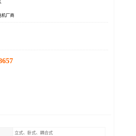
区
电机厂商
8657
立式、卧式、耦合式