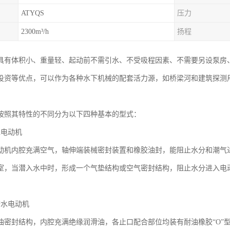
ATYQS
压力
2300m³/h
扬程
具有体积小、重量轻、起动前不需引水、不受吸程因素、不需要另设泵房
投资等优点，可以作为各种水下机械的配套活力源，如桥梁河和建筑探测
按照其特性的不同分为以下四种基本的型式：
水电动机
动机内腔充满空气，轴伸端装械密封装置和橡胶油封，能阻止水分和潮气
室，当潜入水中时，形成一个气垫结构或空气密封结构，阻止水分进入电
潜水电动机
油密封结构，内腔充满绝缘润滑油，各止口配合部位均装有耐油橡胶“O”