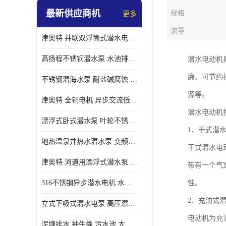
最新供应商机
规格
更多
螺旋离心泵
流量
津奥特 并联双浮筒式潜水电泵 矿山抢险泵 大流量卧式安装 可提供定制
控制柜
高扬程不锈钢潜水泵 水池排水 变频 井用潜水电泵供应 能耗低 工厂批发
潜水电动机
廉、可节约
不锈钢潜海水泵 耐盐碱腐蚀 大流量 立式卧式下吸式安装 厂家定制
源等。
津奥特 全铜电机 异步交流低压潜水电机 运行稳定售后质保 致电咨询
潜水电动机
漂浮式卧式潜水泵 叶轮不锈钢材质 大流量 变频抽水泵 厂家质保售后
1、干式潜
地热温泉井热水潜水泵 变频不锈钢 130直径油泵 高温深井泵 津奥特
干式潜水电
津奥特 河道用漂浮式潜水泵 不锈钢泵轴 大口径大流量 产品可定制
带有一个气
316不锈钢异步潜水电机 水冷式 可连续运行 定制功率电压 奥特泵业
性。
2、充油式
立式下吸式潜水电泵 高压潜水排沙泵 大功率 深水施工作业 型号可定制
电动机为充
泥塘排水 抽牛粪 污水池 大口径潜水螺旋离心泵 材质特征 奥特泵业