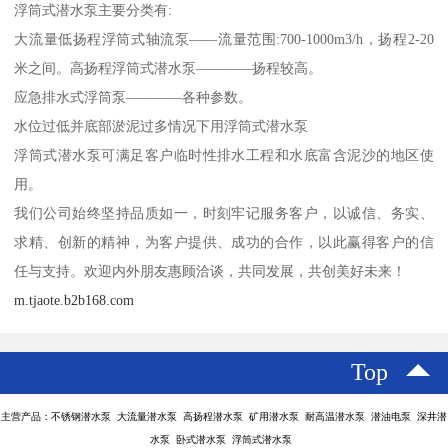
浮筒式潜水泵主要分类有:
大流量低扬程浮筒式轴流泵——流量范围:700-1000m3/h，扬程2-20
米之间。高扬程浮筒式潜水泵————扬程较高。
应急排水式浮筒泵————各种参数。
水位过低并底部淤泥过多情况下用浮筒式潜水泵
浮筒式潜水泵可满足客户临时性排水工程和水底富含泥沙的地区使
用。
我们公司始终坚持品质如一，时刻牢记服务客户，以诚信、务实、
求精、创新的精神，为客户提供、成功的合作，以此赢得客户的信
任与支持。欢迎内外朋友惠顾洽谈，共同发展，共创美好未来！
m.tjaote.b2b168.com
Top
主营产品：不锈钢潜水泵 大流量潜水泵 高扬程潜水泵 矿用潜水泵 耐高温潜水泵 潜油电泵 深井潜
水泵 卧式潜水泵 浮筒式潜水泵