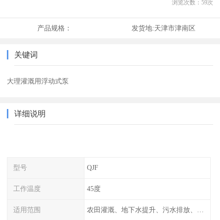
浏览次数：
59
次
产品规格：
发货地:
天津市津南区
关键词
大理灌溉用浮动式泵
详细说明
型号
QJF
工作温度
45度
适用范围
农田灌溉、地下水提升、污水排放、山上饮水、绿化等