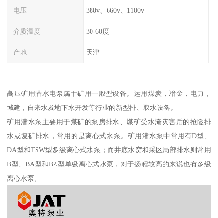
电压
380v、660v、1100v
介质温度
30-60度
产地
天津
高压矿用潜水电泵属于矿用一般型设备。运用煤炭，冶金，电力，
城建，自来水及地下水开发等行业的新型排、取水设备。
矿用潜水泵主要用于煤矿的泵房排水、煤矿受水淹灾害后的抢险排
水或复矿排水，常用的是离心式水泵。矿用潜水泵中常用有D型、
DA型和TSW型多级离心式水泵；而井底水窝和采区局部排水则常用
B型、BA型和BZ型单级离心式水泵，对于扬程较高的来说也有多级
离心水泵。