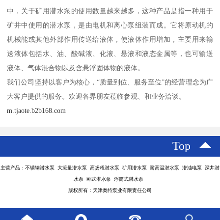
中，关于矿用潜水泵的使用数量越来越多，这种产品是指一种用于
矿井中使用的潜水泵，是由电机和离心泵组装而成。它将原动机的
机械能或其他外部作用传送给液体，使液体作用增加，主要用来输
送液体包括水、油、酸碱液、化液、悬液和液态金属等，也可输送
液体、气体混合物以及含悬浮固体物的液体。
我们公司坚持以客户为核心，“质量到位、服务至位”的经营理念为广
大客户提供的服务。欢迎各界朋友莅临参观、和业务洽谈。
m.tjaote.b2b168.com
Top
主营产品：不锈钢潜水泵 大流量潜水泵 高扬程潜水泵 矿用潜水泵 耐高温潜水泵 潜油电泵 深井潜
水泵 卧式潜水泵 浮筒式潜水泵
版权所有：天津奥特泵业有限责任公司