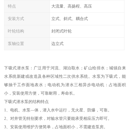
特点
大流量、高扬程、高压
安装方式
立式、斜式、耦合式
叶轮结构
封闭式叶轮
泵轴位置
边立式
下吸式潜水泵：广泛用于河流、湖泊取水；矿山给排水；城镇自来
水系统新建或改造及各种区域性二次供水系统。水泵为下吸式，能
够抽干工作面地表水；电动机为潜水三相异步电动机：占地面积
小，安装使用方便，可靠耐用，寿命长。
下吸式潜水泵的结构特点
1、电机、水泵—体，潜入水中运行，无火星、防爆，可靠。
2、对井管无特别要求，对输水管只要能承受相应压力即可。
3、安装使用维护方便简单，占地面积小，不需建造泵房。