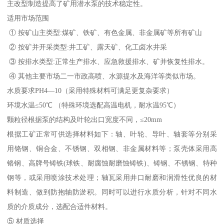
主改型制造提高了矿用潜水泵的技术稳定性。
适用市场范围
① 按矿山主类型:煤矿、铁矿、有色金属、非金属矿等所有矿山
② 按矿并开采类型:井工矿、露天矿、化工卤水井采
③ 按排水类型:正常生产排水、应急救援排水、矿并恢复性排水。
④ 其他主要市场二一市政高喷、水源提水及海洋等类似市场。
水质要求PH4—10（采用特殊材料可满足更复杂要求）
环境水温≤50℃ （特殊环境选配高温电机，耐水温95℃）
颗粒径根据泵的结构及叶轮出口宽度不同，≤20mm
根据工矿正常可供选择材料如下：轴、叶轮、导叶、轴套等分别采
用铬钢、铜合金、不锈钢、双相钢、非金属材料等；泵壳体采用高
铬钢、高牌号铸铁(球铁、耐腐蚀耐磨蚀铸铁)、铸钢、不锈钢、特种
钢等，或采用喷涂技术处理；轴瓦采用井口耐磨和润滑性优良的材
料制造、做到防抱轴防淤积。同时可以进行水质分析，针对不同水
质的介质成分，选配合适件材料。
⑤ 材质选择