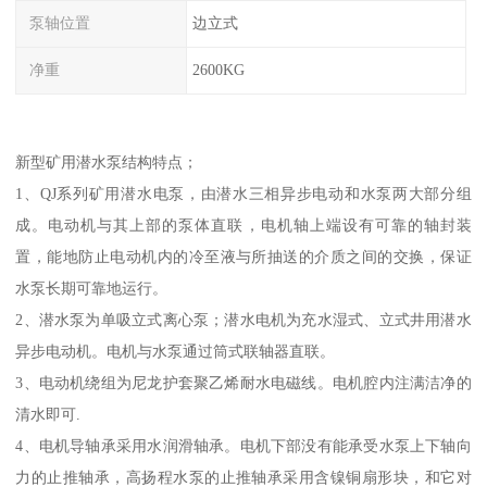
泵轴位置
边立式
净重
2600KG
新型矿用潜水泵结构特点；
1、QJ系列矿用潜水电泵，由潜水三相异步电动和水泵两大部分组
成。电动机与其上部的泵体直联，电机轴上端设有可靠的轴封装
置，能地防止电动机内的冷至液与所抽送的介质之间的交换，保证
水泵长期可靠地运行。
2、潜水泵为单吸立式离心泵；潜水电机为充水湿式、立式井用潜水
异步电动机。电机与水泵通过筒式联轴器直联。
3、电动机绕组为尼龙护套聚乙烯耐水电磁线。电机腔内注满洁净的
清水即可.
4、电机导轴承采用水润滑轴承。电机下部没有能承受水泵上下轴向
力的止推轴承，高扬程水泵的止推轴承采用含镍铜扇形块，和它对