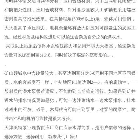
同时具体情及途可具体分析，应用合适材质。为了提高轴瓦耐磨性
和防抱死性能，应用合成材料。针对含沙量较大工矿轴套采用螺纹
密封提高防抱死效果。在高扬程泵(500米以上)泵，壳体采用锭钢，
大大提高了承压能力。电机余量略有放大以应对可能发生的恶劣工
况。经过材质及结构改进后可以输送含杂质百分之8的煤灰水。
采取以上措施后使得水泵输送能力和适用环境大大提高，输送杂质
含量可以提高到百分之8。同时解决了煤泥的沉积影响。、
、
矿山领域水中含砂量较大，甚至达到百分之5-8同时不同地区不同媒
质，水的衰减度不一样，个别地区PH值达到2—3，有的腐蚀性，一
般材质的潜水泵很难适应，不能做到长期稳定运行。如果遇到矿井
透水的排水情况更加恶劣，可能一边注浆堵水一边水泵排水，排水
过程中的石灰、砂子、木屑很有可能带到泵里，对泵的耐磨性、耐
冲击性和电机的可靠性是很大考验。
天津奥特泵业现货供应厂商供应潜水浮筒泵，是用户信赖的选择，
选择方便，选择耐用，就来我们厂家！