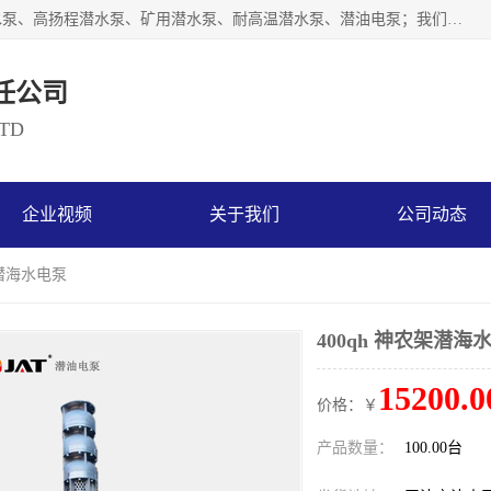
天津奥特泵业有限公司主要从事：不锈钢潜水泵、大流量潜水泵、高扬程潜水泵、矿用潜水泵、耐高温潜水泵、潜油电泵；我们以开发研制生产各种用途的水泵为主，历经十多年艰苦创业，已成为总资产达伍仟多万元，占地面积1万多平方米，年生产能力几百万（台）套，形成集设计研发、制造安装、技术服务于一体的现代规模型企业。
任公司
LTD
企业视频
关于我们
公司动态
架潜海水电泵
400qh 神农架潜海
15200.0
价格：￥
产品数量：
100.00台