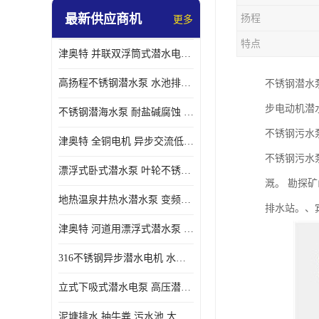
最新供应商机
扬程
更多
螺旋离心泵
特点
津奥特 并联双浮筒式潜水电泵 矿山抢险泵 大流量卧式安装 可提供定制
控制柜
高扬程不锈钢潜水泵 水池排水 变频 井用潜水电泵供应 能耗低 工厂批发
不锈钢潜水
步电动机潜
不锈钢潜海水泵 耐盐碱腐蚀 大流量 立式卧式下吸式安装 厂家定制
不锈钢污水
津奥特 全铜电机 异步交流低压潜水电机 运行稳定售后质保 致电咨询
不锈钢污水
漂浮式卧式潜水泵 叶轮不锈钢材质 大流量 变频抽水泵 厂家质保售后
溉。 勘探
地热温泉井热水潜水泵 变频不锈钢 130直径油泵 高温深井泵 津奥特
排水站。、
津奥特 河道用漂浮式潜水泵 不锈钢泵轴 大口径大流量 产品可定制
316不锈钢异步潜水电机 水冷式 可连续运行 定制功率电压 奥特泵业
立式下吸式潜水电泵 高压潜水排沙泵 大功率 深水施工作业 型号可定制
泥塘排水 抽牛粪 污水池 大口径潜水螺旋离心泵 材质特征 奥特泵业