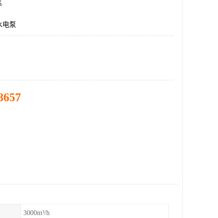
区
水电泵
8657
3000m³/h