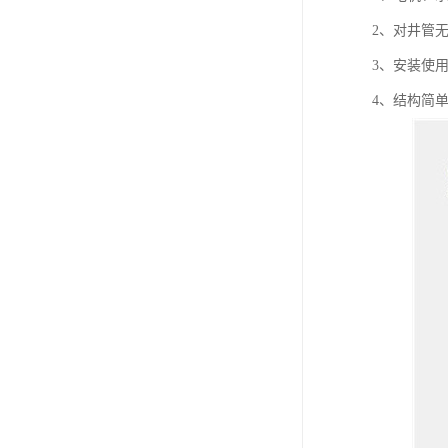
2、对井管
3、安装使
4、结构简