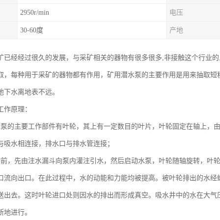
2950r/min
电压
30-60度
产地
矿已经经过很久的发展，与采矿相关的器物有很多很多,非接触这个行业的
取，每种用于采矿的器物都有作用，矿用潜水泵的主要作用是用来抽取短
地下水离地表不远。
工作原理：
水泵的主要工作部件有叶轮，其上有一定数目的叶片，叶轮固定在轴上，
与吸水相连接，排水口与排水管连接；
动前，先由注水漏斗向泵内灌注引水，然后启动水泵，叶轮随轴旋转，叶
口流向出口。在此过程中，水的动能和力能均被提高。被叶轮排出的水经
送出去。这时叶轮进口处则因水的排出而形成真空。吸水井中的水在大气
断地进行。