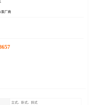
区
水泵厂商
8657
立式、卧式、斜式