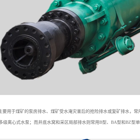
主要用于煤矿的泵房排水、煤矿受水淹灾害后的抢险排水或复矿排水，常
型多级离心式水泵；而井底水窝和采区局部排水则常用B型、BA型和BZ型