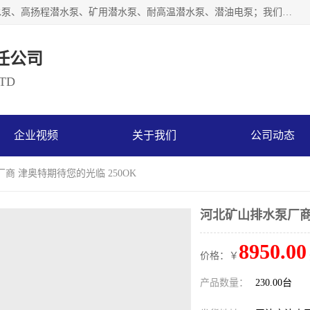
天津奥特泵业有限公司主要从事：不锈钢潜水泵、大流量潜水泵、高扬程潜水泵、矿用潜水泵、耐高温潜水泵、潜油电泵；我们以开发研制生产各种用途的水泵为主，历经十多年艰苦创业，已成为总资产达伍仟多万元，占地面积1万多平方米，年生产能力几百万（台）套，形成集设计研发、制造安装、技术服务于一体的现代规模型企业。
任公司
LTD
企业视频
关于我们
公司动态
商 津奥特期待您的光临 250OK
河北矿山排水泵厂商 
8950.00
价格：￥
产品数量：
230.00台