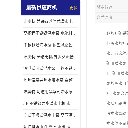
最新供应商机
额定转速
更多
螺旋离心泵
介质温度
津奥特 并联双浮筒式潜水电泵 矿山抢险泵 大流量卧式安装 可提供定制
控制柜
高扬程不锈钢潜水泵 水池排水 变频 井用潜水电泵供应 能耗低 工厂批发
我的开矿采
业深水的抽
不锈钢潜海水泵 耐盐碱腐蚀 大流量 立式卧式下吸式安装 厂家定制
水，而这种
津奥特 全铜电机 异步交流低压潜水电机 运行稳定售后质保 致电咨询
矿用潜水泵
漂浮式卧式潜水泵 叶轮不锈钢材质 大流量 变频抽水泵 厂家质保售后
1、矿用潜
地热温泉井热水潜水泵 变频不锈钢 130直径油泵 高温深井泵 津奥特
泵的吸水口
津奥特 河道用漂浮式潜水泵 不锈钢泵轴 大口径大流量 产品可定制
2、水泵启
316不锈钢异步潜水电机 水冷式 可连续运行 定制功率电压 奥特泵业
水从叶轮进
沿排水管输
立式下吸式潜水电泵 高压潜水排沙泵 大功率 深水施工作业 型号可定制
排水便不间
泥塘排水 抽牛粪 污水池 大口径潜水螺旋离心泵 材质特征 奥特泵业