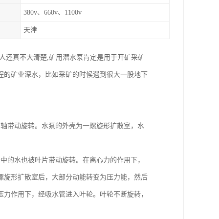
380v、660v、1100v
天津
人还真不大清楚,矿用潜水泵肯定是用于开矿采矿
程的矿业深水，比如采矿的时候遇到很大一股地下
由轴带动旋转。水泵的外壳为一螺旋形扩散室，水
轮中的水也被叶片带动旋转。在离心力的作用下，
螺旋形扩散室后，大部分动能转变为压力能，然后
压力作用下，经吸水管进入叶轮。叶轮不断旋转，