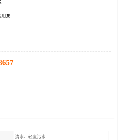
区
地用泵
8657
清水、轻度污水