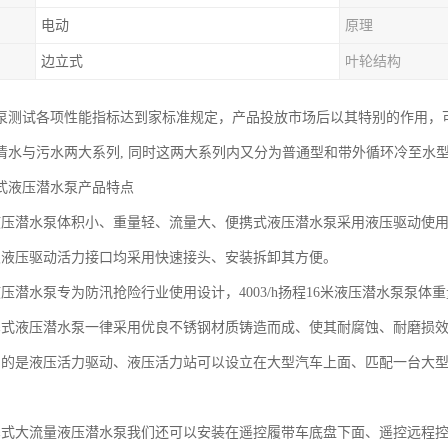
电动
原理
边立式
叶轮结构
泵测试各项性能指标达到家标准规定，产品投放市场后以其特别的作用，
分清水与污水两大系列, 同时这两大系列内又分为普通型和带外循环冷至水
式液压潜水泵产品特点
液压潜水泵体积小、重量轻、流量大、便携式液压潜水泵采用液压驱动使
及液压驱动活力接口均采用快速接头、安装拆卸其方便。
压潜水泵专为防汛抢险行业使用设计，4003/h扬程16米液压潜水泵泵体重
携式液压潜水泵一律采用优良不锈钢材质铸造而成、使其耐腐蚀、耐磨损
用的是液压活力驱动、液压活力站可以设立在大型汽车上面、匹配一台大
携式大流量液压潜水泵我们还可以安装在遥控履带车底盘下面、遥控远程