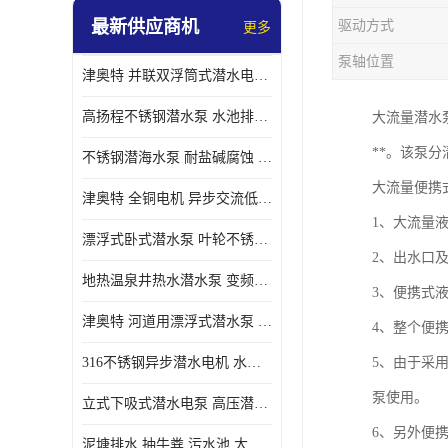
最新供应商机
驱动方式
更多
螺旋离心泵
泵轴位置
津奥特 并联双浮筒式潜水电泵 矿山抢险泵 大流量卧式安装 可提供定制
控制柜
高扬程不锈钢潜水泵 水池排水 变频 井用潜水电泵供应 能耗低 工厂批发
大流量潜水
**。该泵
不锈钢潜海水泵 耐盐碱腐蚀 大流量 立式卧式下吸式安装 厂家定制
大流量便携
津奥特 全铜电机 异步交流低压潜水电机 运行稳定售后质保 致电咨询
1、大流量
漂浮式卧式潜水泵 叶轮不锈钢材质 大流量 变频抽水泵 厂家质保售后
2、出水口
地热温泉井热水潜水泵 变频不锈钢 130直径油泵 高温深井泵 津奥特
3、便携式液
津奥特 河道用漂浮式潜水泵 不锈钢泵轴 大口径大流量 产品可定制
4、整个便
316不锈钢异步潜水电机 水冷式 可连续运行 定制功率电压 奥特泵业
5、由于采
泵使用。
立式下吸式潜水电泵 高压潜水排沙泵 大功率 深水施工作业 型号可定制
6、另外便
泥塘排水 抽牛粪 污水池 大口径潜水螺旋离心泵 材质特征 奥特泵业