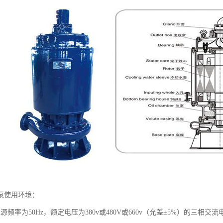
泵使用环境：
源频率为50Hz，额定电压为380v或480V或660v（允差±5%）的三相交流