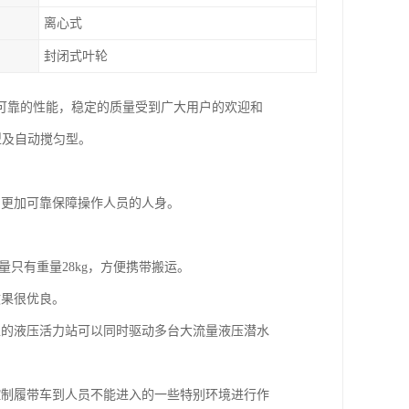
离心式
封闭式叶轮
可靠的性能，稳定的质量受到广大用户的欢迎和
型及自动搅匀型。
用更加可靠保障操作人员的人身。
量只有重量28kg，方便携带搬运。
效果很优良。
型的液压活力站可以同时驱动多台大流量液压潜水
控制履带车到人员不能进入的一些特别环境进行作