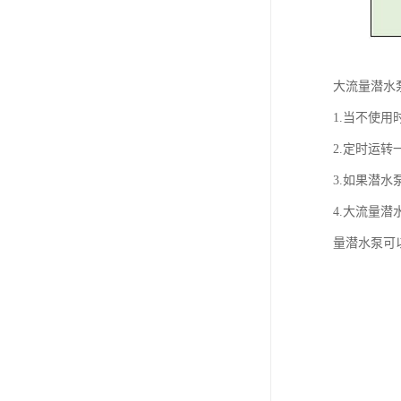
大流量潜水
1.当不使
2.定时运
3.如果潜
4.大流量
量潜水泵可