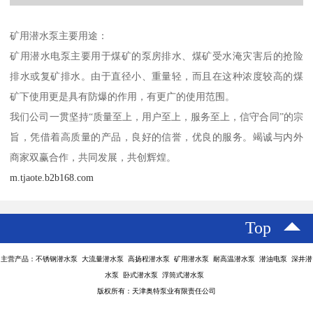
矿用潜水泵主要用途：
矿用潜水电泵主要用于煤矿的泵房排水、煤矿受水淹灾害后的抢险
排水或复矿排水。由于直径小、重量轻，而且在这种浓度较高的煤
矿下使用更是具有防爆的作用，有更广的使用范围。
我们公司一贯坚持“质量至上，用户至上，服务至上，信守合同”的宗
旨，凭借着高质量的产品，良好的信誉，优良的服务。竭诚与内外
商家双赢合作，共同发展，共创辉煌。
m.tjaote.b2b168.com
Top
主营产品：不锈钢潜水泵 大流量潜水泵 高扬程潜水泵 矿用潜水泵 耐高温潜水泵 潜油电泵 深井潜
水泵 卧式潜水泵 浮筒式潜水泵
版权所有：天津奥特泵业有限责任公司