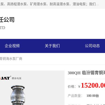
天津奥特泵业有限公司主要从事：不锈钢潜水泵、大流量潜水泵、高扬程潜水泵、矿用潜水泵、耐高温潜水泵、潜油电泵；我们以开发研制生产各种用途的水泵为主，历经十多年艰苦创业，已成为总资产达伍仟多万元，占地面积1万多平方米，年生产能力几百万（台）套，形成集设计研发、制造安装、技术服务于一体的现代规模型企业。
任公司
LTD
企业视频
关于我们
公司动态
汾锡青铜海水泵厂商
300QH 临汾锡青
15200.0
价格：￥
产品数量：
100.00台