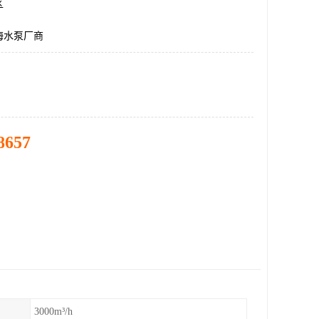
区
海水泵厂商
8657
3000m³/h