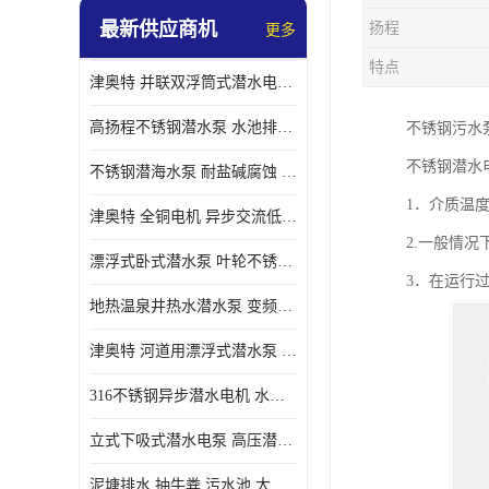
最新供应商机
扬程
更多
螺旋离心泵
特点
津奥特 并联双浮筒式潜水电泵 矿山抢险泵 大流量卧式安装 可提供定制
控制柜
高扬程不锈钢潜水泵 水池排水 变频 井用潜水电泵供应 能耗低 工厂批发
不锈钢污水
不锈钢潜水
不锈钢潜海水泵 耐盐碱腐蚀 大流量 立式卧式下吸式安装 厂家定制
1．介质温度不
津奥特 全铜电机 异步交流低压潜水电机 运行稳定售后质保 致电咨询
2.一般情
漂浮式卧式潜水泵 叶轮不锈钢材质 大流量 变频抽水泵 厂家质保售后
3．在运行
地热温泉井热水潜水泵 变频不锈钢 130直径油泵 高温深井泵 津奥特
津奥特 河道用漂浮式潜水泵 不锈钢泵轴 大口径大流量 产品可定制
316不锈钢异步潜水电机 水冷式 可连续运行 定制功率电压 奥特泵业
立式下吸式潜水电泵 高压潜水排沙泵 大功率 深水施工作业 型号可定制
泥塘排水 抽牛粪 污水池 大口径潜水螺旋离心泵 材质特征 奥特泵业