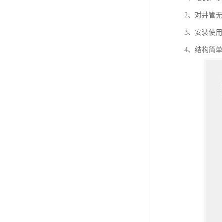
2、对井管
3、安装使
4、结构简